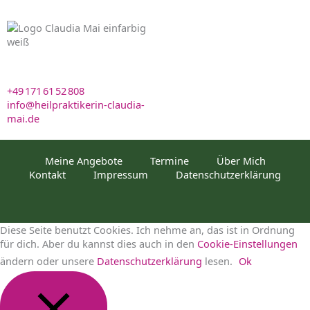
Schweighofstr. 5 · 77749
Hohberg · Germany
+49 171 61 52 808
·
info@heilpraktikerin-claudia-
mai.de
Meine Angebote
Termine
Über Mich
Kontakt
Impressum
Datenschutzerklärung
Diese Seite benutzt Cookies. Ich nehme an, das ist in Ordnung
für dich. Aber du kannst dies auch in den
Cookie-Einstellungen
ändern oder unsere
Datenschutzerklärung
lesen.
Ok