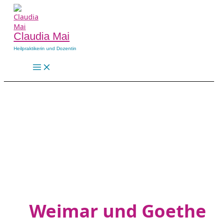
Zum
Inhalt
springen
Claudia Mai
Heilpraktikerin und Dozentin
Main
Menu
Weimar und Goethe