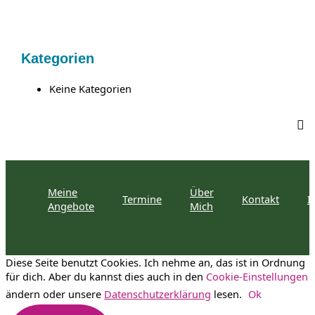
a
c
h
Kategorien
:
Keine Kategorien
Meine
Über
Termine
Kontakt
I
Angebote
Mich
Diese Seite benutzt Cookies. Ich nehme an, das ist in Ordnung
für dich. Aber du kannst dies auch in den
Cookie-Einstellungen
ändern oder unsere
Datenschutzerklärung
lesen.
Ok