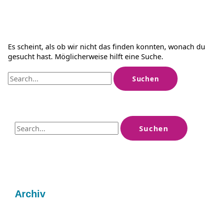
Es scheint, als ob wir nicht das finden konnten, wonach du
gesucht hast. Möglicherweise hilft eine Suche.
Suchen
nach:
S
u
c
h
e
Archiv
n
n