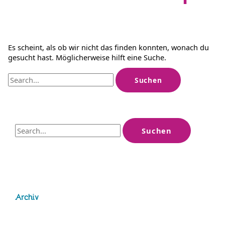
Es scheint, als ob wir nicht das finden konnten, wonach du
gesucht hast. Möglicherweise hilft eine Suche.
Suchen
nach:
S
u
c
h
e
Archiv
n
n