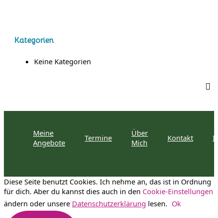
a
c
h
Kategorien
:
Keine Kategorien
Meine
Über
Termine
Kontakt
I
Angebote
Mich
Diese Seite benutzt Cookies. Ich nehme an, das ist in Ordnung
für dich. Aber du kannst dies auch in den
Cookie-Einstellungen
ändern oder unsere
Datenschutzerklärung
lesen.
Ok