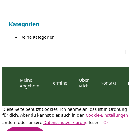
a
c
h
Kategorien
:
Keine Kategorien
Meine
Über
Termine
Kontakt
I
Angebote
Mich
Diese Seite benutzt Cookies. Ich nehme an, das ist in Ordnung
für dich. Aber du kannst dies auch in den
Cookie-Einstellungen
ändern oder unsere
Datenschutzerklärung
lesen.
Ok