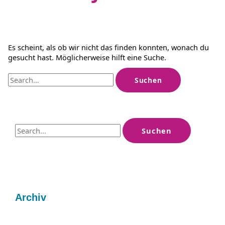
Es scheint, als ob wir nicht das finden konnten, wonach du
gesucht hast. Möglicherweise hilft eine Suche.
Suchen
nach:
S
u
c
h
e
Archiv
n
n