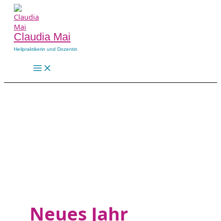
Zum
Inhalt
springen
Claudia Mai
Heilpraktikerin und Dozentin
Main
Menu
Neues Jahr