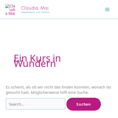
Zum
Claudia Mai
Inhalt
springen
Mai
Heilpraktikerin und Dozentin
Men
Ein Kurs in
Wundern
Es scheint, als ob wir nicht das finden konnten, wonach du
gesucht hast. Möglicherweise hilft eine Suche.
Suchen
nach: